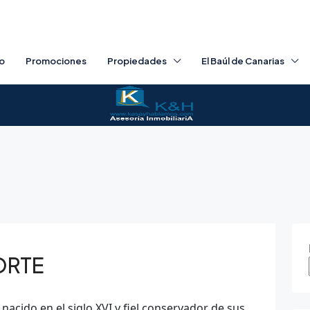
io
Promociones
Propiedades
El Baúl de Canarias
ORTE
nacido en el siglo XVI y fiel conservador de sus