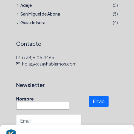
Adeje
(5)
San Miguel de Abona
(5)
Guia de Isora
(4)
Contacto
(+34)610614465
hola@kasayhablamos.com
Newsletter
Nombre
Envio
Número de teléfono