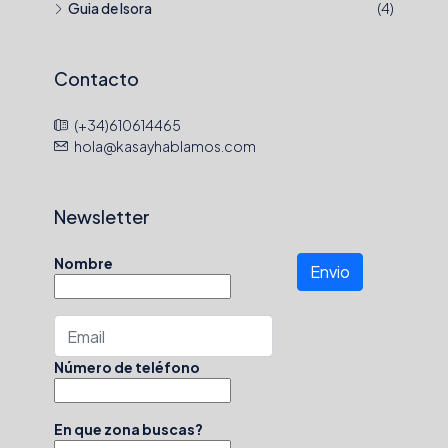
Guia de Isora
(4)
Contacto
(+34)610614465
hola@kasayhablamos.com
Newsletter
Nombre
Envio
Número de teléfono
En que zona buscas?