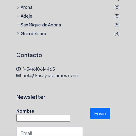
Arona
(8)
Adeje
(5)
San Miguel de Abona
(5)
Guia de Isora
(4)
Contacto
(+34)610614465
hola@kasayhablamos.com
Newsletter
Nombre
Envio