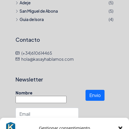
Adeje
(5)
San Miguel de Abona
(5)
Guia de Isora
(4)
Contacto
(+34)610614465
hola@kasayhablamos.com
Newsletter
Nombre
Envio
Número de teléfono
Gestionar consentimiento