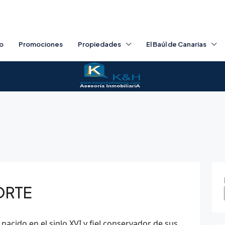
io
Promociones
Propiedades
El Baúl de Canarias
ORTE
nacido en el siglo XVI y fiel conservador de sus