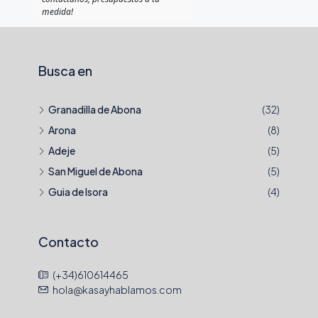
medida!
Busca en
Granadilla de Abona
(32)
Arona
(8)
Adeje
(5)
San Miguel de Abona
(5)
Guia de Isora
(4)
Contacto
(+34)610614465
hola@kasayhablamos.com