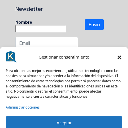
Newsletter
Nombre
Envio
Número de teléfono
Gestionar consentimiento
En que zona buscas?
Para ofrecer las mejores experiencias, utilizamos tecnologías como las
cookies para almacenar y/o acceder a la información del dispositivo. El
consentimiento de estas tecnologías nos permitirá procesar datos como
el comportamiento de navegación o las identificaciones únicas en este
sitio. No consentir o retirar el consentimiento, puede afectar
Suscríbase a nuestro boletín para recibir
negativamente a ciertas características y funciones.
actualizaciones.
Administrar opciones
Aceptar
© Kasa y Hablamos - Todos los derechos reservados