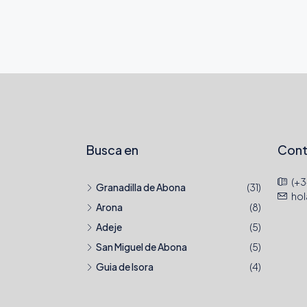
Busca en
Cont
(+3
Granadilla de Abona
(31)
ho
Arona
(8)
Adeje
(5)
San Miguel de Abona
(5)
Guia de Isora
(4)