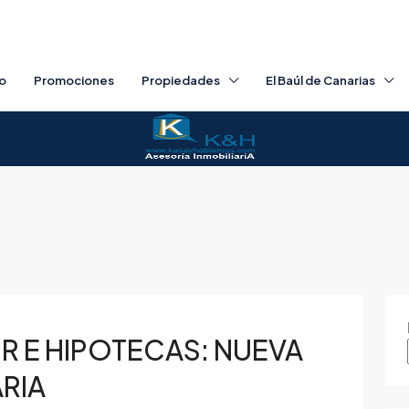
io
Promociones
Propiedades
El Baúl de Canarias
OR E HIPOTECAS: NUEVA
ARIA