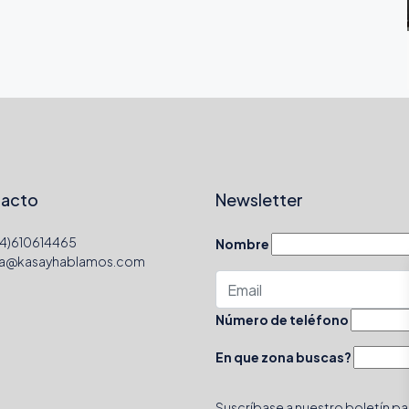
acto
Newsletter
4)610614465
Nombre
la@kasayhablamos.com
Número de teléfono
En que zona buscas?
Suscríbase a nuestro boletín par