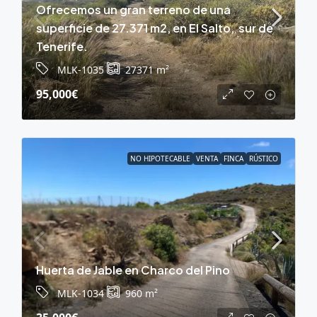
Ofrecemos un gran terreno de una
superficie de 27.371 m2, en El Salto, sur de
Tenerife.
MLK-1035
27371
m²
95,000€
NO HIPOTECABLE
VENTA
FINCA
RÚSTICO
Huerta de Jable en Charco del Pino
MLK-1034
960
m²