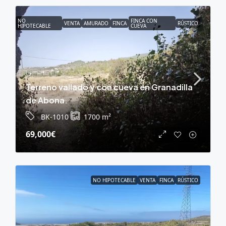
NO
FINCA CON
VENTA
AMURADO
FINCA
RÚSTICO
HIPOTECABLE
CUEVA
Terreno vallado y con cueva en Granadilla
de Abona.
BK-1010
1700
m²
69,000€
NO HIPOTECABLE
VENTA
FINCA
RÚSTICO