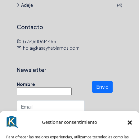
Adeje
(4)
Contacto
(+34)610614465
hola@kasayhablamos.com
Newsletter
Nombre
Envio
Número de teléfono
Gestionar consentimiento
En que zona buscas?
Para ofrecer las mejores experiencias, utilizamos tecnologías como las