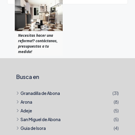
Necesitas hacer una
reforma!? contáctanos,
presupuestos a tu
medida!
Busca en
Granadilla de Abona
(31)
Arona
(8)
Adeje
(5)
San Miguel de Abona
(5)
Guia de Isora
(4)