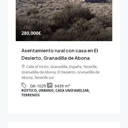
165,000€
con casa en El
Terreno rústico con cuevas, tan
la de Abona
de agua y cultivo en Chimiche,
Granadilla de Abona.
la, España, Tenerife,
sierto, Granadilla de
Tenerife, Granadilla de Abona, Chimiche,
Granadilla de Abona, Tenerife sur
m²
GK-1015
18511
m²
UNIFAMILIAR,
RÚSTICO, TERRENOS