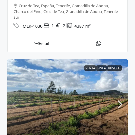
Cruz de Tea, España, Tenerife, Granadilla de Abona,
Charco del Pino, Cruz de Tea, Granadilla de Abona, Tenerife
sur
1
2
MLK-1030
4387
m²
Email
VENTA
FINCA
RÚSTICO