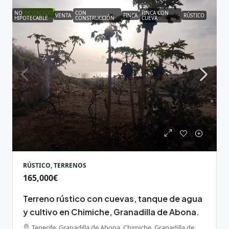
NO
DESTACADO
CON
FINCA CON
VENTA
FINCA
RÚSTICO
HIPOTECABLE
CONSTRUCCIÓN
CUEVA
RÚSTICO, TERRENOS
165,000€
Terreno rústico con cuevas, tanque de agua
y cultivo en Chimiche, Granadilla de Abona.
Tenerife, Granadilla de Abona, Chimiche, Granadilla de