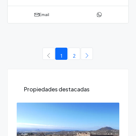
Email
1
2
Propiedades destacadas