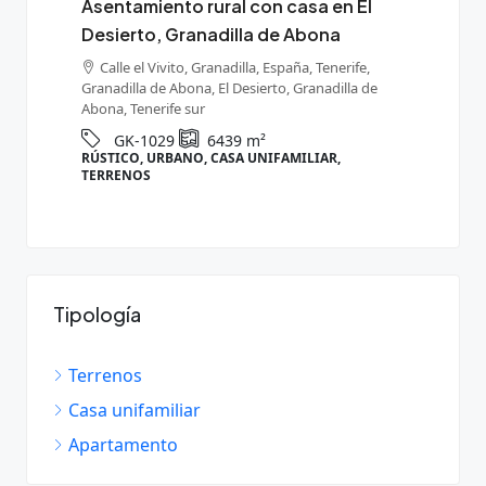
Asentamiento rural con casa en El
Terr
Desierto, Granadilla de Abona
de a
Gran
s,
Calle el Vivito, Granadilla, España, Tenerife,
Granadilla de Abona, El Desierto, Granadilla de
Ten
Abona, Tenerife sur
Grana
GK-1029
6439
m²
RÚSTICO, URBANO, CASA UNIFAMILIAR,
RÚST
TERRENOS
Tipología
Terrenos
Casa unifamiliar
Apartamento