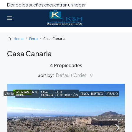
Donde los sueños encuentran un hogar
Home
Finca
Casa Canaria
Casa Canaria
4 Propiedades
Default Order
Sort by:
DESTACADO
ASENTAMIENTO
CASA
CON
VENTA
FINCA
RÚSTICO
URBANO
RURAL
CANARIA
CONSTRUCCIÓN