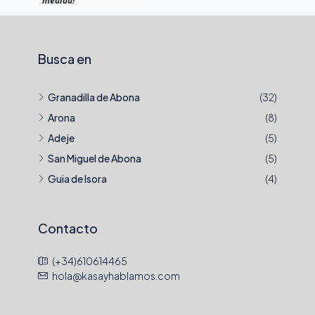
medida!
Busca en
Granadilla de Abona
(32)
Arona
(8)
Adeje
(5)
San Miguel de Abona
(5)
Guia de Isora
(4)
Contacto
(+34)610614465
hola@kasayhablamos.com