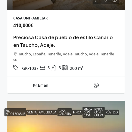
CASA UNIFAMILIAR
410,000€
Preciosa Casa de pueblo de estilo Canario
en Taucho, Adeje.
Taucho, España, Tenerife, Adeje, Taucho, Adeje, Tenerife
sur
3
3
GK-1037
200
m²
Email
FINCA
FINCA
NO
CASA
VENTA
AMUEBLADA
FINCA
CON
CON
RÚSTICO
HIPOTECABLE
CANARIA
CASA
CUEVA