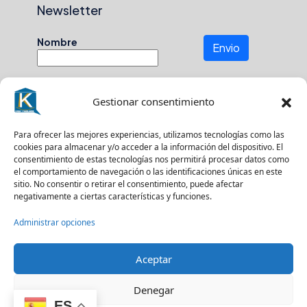
Newsletter
Nombre
Envio
Gestionar consentimiento
Número de teléfono
Para ofrecer las mejores experiencias, utilizamos tecnologías como las
cookies para almacenar y/o acceder a la información del dispositivo. El
En que zona buscas?
consentimiento de estas tecnologías nos permitirá procesar datos como
el comportamiento de navegación o las identificaciones únicas en este
sitio. No consentir o retirar el consentimiento, puede afectar
negativamente a ciertas características y funciones.
Suscríbase a nuestro boletín para recibir
Administrar opciones
actualizaciones.
Aceptar
Denegar
© Kasa y Hablamos - Todos los derechos reservados
ES