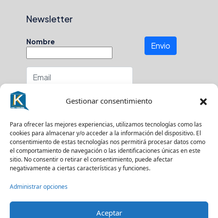
Newsletter
Nombre
Envio
Número de teléfono
Gestionar consentimiento
En que zona buscas?
Para ofrecer las mejores experiencias, utilizamos tecnologías como las
cookies para almacenar y/o acceder a la información del dispositivo. El
consentimiento de estas tecnologías nos permitirá procesar datos como
el comportamiento de navegación o las identificaciones únicas en este
sitio. No consentir o retirar el consentimiento, puede afectar
Suscríbase a nuestro boletín para recibir
negativamente a ciertas características y funciones.
actualizaciones.
Administrar opciones
Aceptar