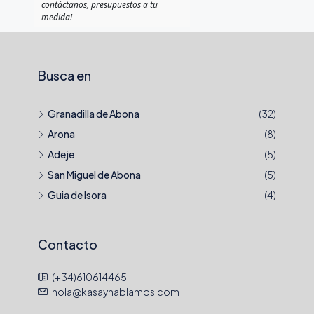
contáctanos, presupuestos a tu
medida!
Busca en
Granadilla de Abona
(32)
Arona
(8)
Adeje
(5)
San Miguel de Abona
(5)
Guia de Isora
(4)
Contacto
(+34)610614465
hola@kasayhablamos.com