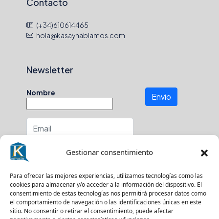
Contacto
(+34)610614465
hola@kasayhablamos.com
Newsletter
Nombre
Envio
Número de teléfono
Gestionar consentimiento
En que zona buscas?
Para ofrecer las mejores experiencias, utilizamos tecnologías como las
cookies para almacenar y/o acceder a la información del dispositivo. El
consentimiento de estas tecnologías nos permitirá procesar datos como
el comportamiento de navegación o las identificaciones únicas en este
sitio. No consentir o retirar el consentimiento, puede afectar
Suscríbase a nuestro boletín para recibir