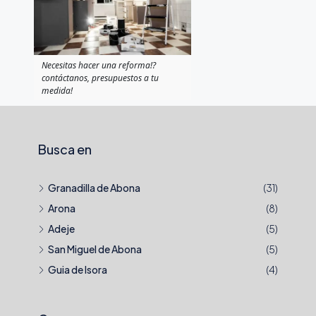
Necesitas hacer una reforma!?
contáctanos, presupuestos a tu
medida!
Busca en
Granadilla de Abona
(31)
Arona
(8)
Adeje
(5)
San Miguel de Abona
(5)
Guia de Isora
(4)