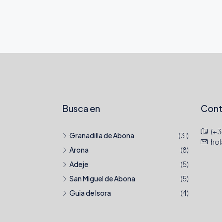
Busca en
Cont
(+3
Granadilla de Abona
(31)
ho
Arona
(8)
Adeje
(5)
San Miguel de Abona
(5)
Guia de Isora
(4)