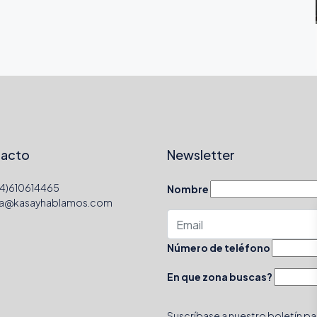
acto
Newsletter
4)610614465
Nombre
la@kasayhablamos.com
Número de teléfono
En que zona buscas?
Suscríbase a nuestro boletín par