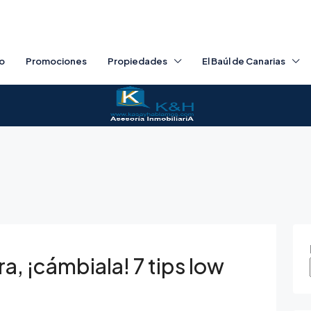
io
Promociones
Propiedades
El Baúl de Canarias
ira, ¡cámbiala! 7 tips low