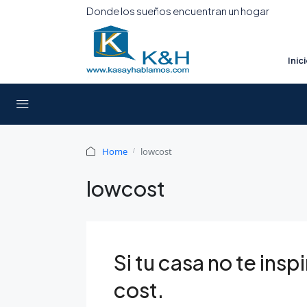
Donde los sueños encuentran un hogar
Inic
Home
lowcost
lowcost
Si tu casa no te insp
cost.