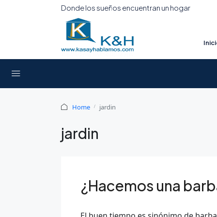
Donde los sueños encuentran un hogar
Inic
Home
jardin
jardin
¿Hacemos una barba
El buen tiempo es sinónimo de barba