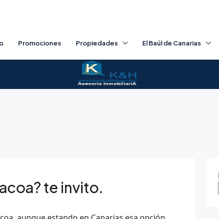
io
Promociones
Propiedades
El Baúl de Canarias
coa? te invito.
coa, aunque estando en Canarias esa opción