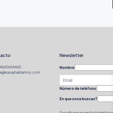
acto
Newsletter
4)610614465
Nombre
la@kasayhablamos.com
Número de teléfono
En que zona buscas?
Suscríbase a nuestro boletín par