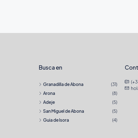
Busca en
Cont
(+3
Granadilla de Abona
(31)
ho
Arona
(8)
Adeje
(5)
San Miguel de Abona
(5)
Guia de Isora
(4)