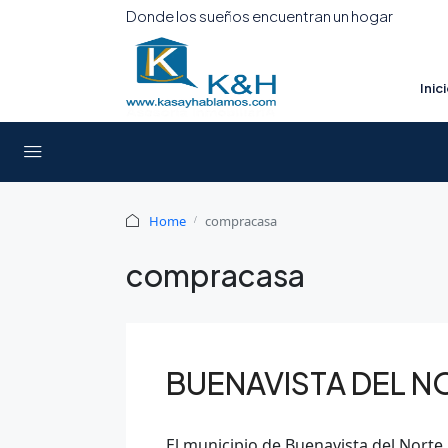
Donde los sueños encuentran un hogar
Inic
Home
compracasa
compracasa
BUENAVISTA DEL N
El municipio de Buenavista del Norte, 