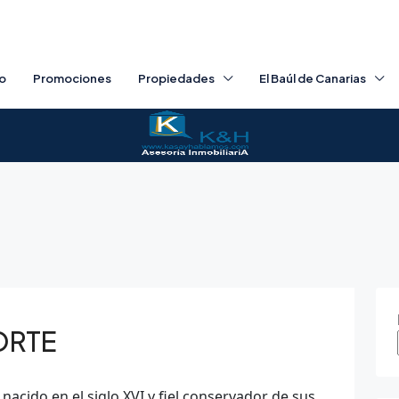
io
Promociones
Propiedades
El Baúl de Canarias
ORTE
nacido en el siglo XVI y fiel conservador de sus