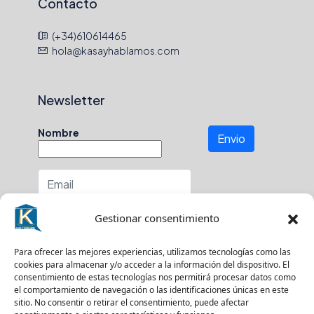
Contacto
(+34)610614465
hola@kasayhablamos.com
Newsletter
Nombre
Envio
Número de teléfono
Gestionar consentimiento
En que zona buscas?
Para ofrecer las mejores experiencias, utilizamos tecnologías como las
cookies para almacenar y/o acceder a la información del dispositivo. El
consentimiento de estas tecnologías nos permitirá procesar datos como
el comportamiento de navegación o las identificaciones únicas en este
sitio. No consentir o retirar el consentimiento, puede afectar
Suscríbase a nuestro boletín para recibir