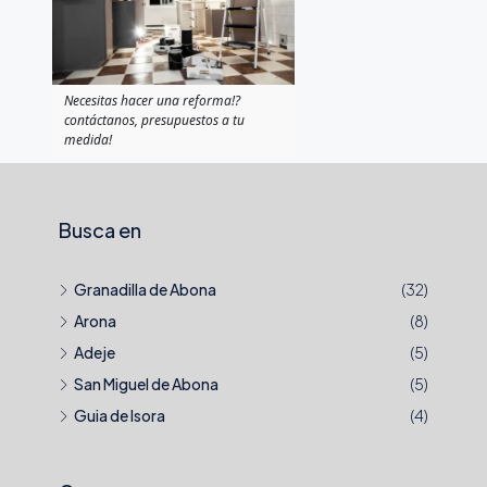
Necesitas hacer una reforma!?
contáctanos, presupuestos a tu
medida!
Busca en
Granadilla de Abona
(32)
Arona
(8)
Adeje
(5)
San Miguel de Abona
(5)
Guia de Isora
(4)