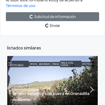
Términos de uso
Solicitud de información
Enviar
listados similares
NO
FINCA CON
VENTA
AMURADO
FINCA
RÚSTICO
HIPOTECABLE
CUEVA
Terreno vallado y con cueva en Granadilla
de Abona.