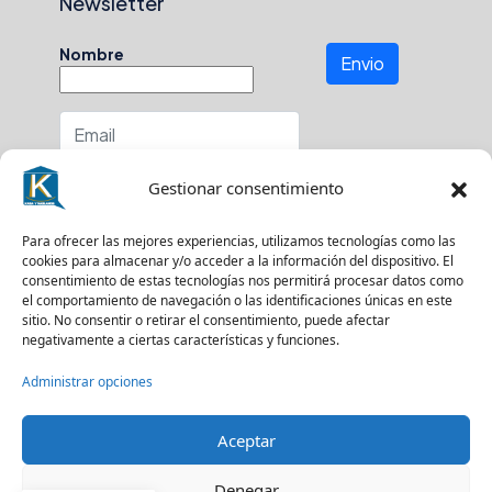
Newsletter
Nombre
Envio
Número de teléfono
Gestionar consentimiento
En que zona buscas?
Para ofrecer las mejores experiencias, utilizamos tecnologías como las
cookies para almacenar y/o acceder a la información del dispositivo. El
consentimiento de estas tecnologías nos permitirá procesar datos como
el comportamiento de navegación o las identificaciones únicas en este
sitio. No consentir o retirar el consentimiento, puede afectar
Suscríbase a nuestro boletín para recibir
negativamente a ciertas características y funciones.
actualizaciones.
Administrar opciones
Aceptar
© Kasa y Hablamos - Todos los derechos reservados
Denegar