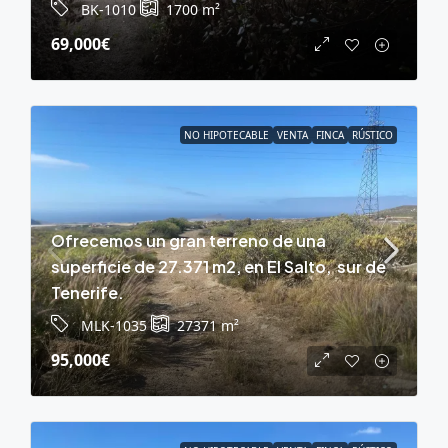
BK-1010
1700
m²
69,000€
NO HIPOTECABLE
VENTA
FINCA
RÚSTICO
Ofrecemos un gran terreno de una
superficie de 27.371 m2, en El Salto, sur de
Tenerife.
MLK-1035
27371
m²
95,000€