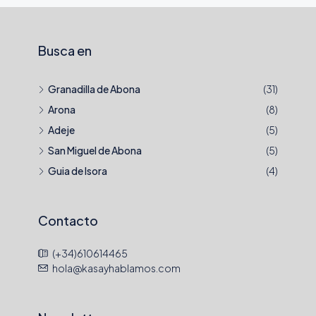
Busca en
Granadilla de Abona
(31)
Arona
(8)
Adeje
(5)
San Miguel de Abona
(5)
Guia de Isora
(4)
Contacto
(+34)610614465
hola@kasayhablamos.com