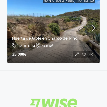
NO HIPOTECABLE
VENTA
FINCA
RÚSTICO
Huerta de Jable en Charco del Pino
MLK-1034
960
m²
35,000€