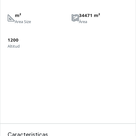
m²
34471 m²
Area Size
Área
1200
Altitud
Caracteristicas