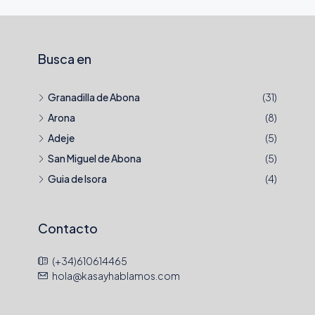
Busca en
Granadilla de Abona
(31)
Arona
(8)
Adeje
(5)
San Miguel de Abona
(5)
Guia de Isora
(4)
Contacto
(+34)610614465
hola@kasayhablamos.com