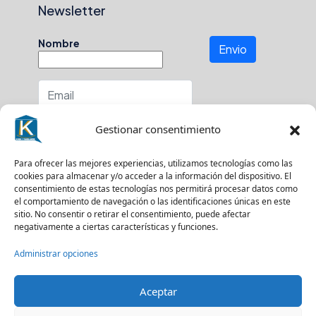
Newsletter
Nombre
Envio
Número de teléfono
Gestionar consentimiento
En que zona buscas?
Para ofrecer las mejores experiencias, utilizamos tecnologías como las
cookies para almacenar y/o acceder a la información del dispositivo. El
consentimiento de estas tecnologías nos permitirá procesar datos como
el comportamiento de navegación o las identificaciones únicas en este
sitio. No consentir o retirar el consentimiento, puede afectar
Suscríbase a nuestro boletín para recibir
negativamente a ciertas características y funciones.
actualizaciones.
Administrar opciones
Aceptar
© Kasa y Hablamos - Todos los derechos reservados