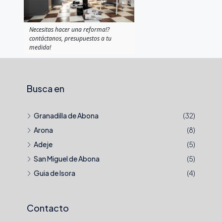
Necesitas hacer una reforma!?
contáctanos, presupuestos a tu
medida!
Busca en
Granadilla de Abona
(32)
Arona
(8)
Adeje
(5)
San Miguel de Abona
(5)
Guia de Isora
(4)
Contacto