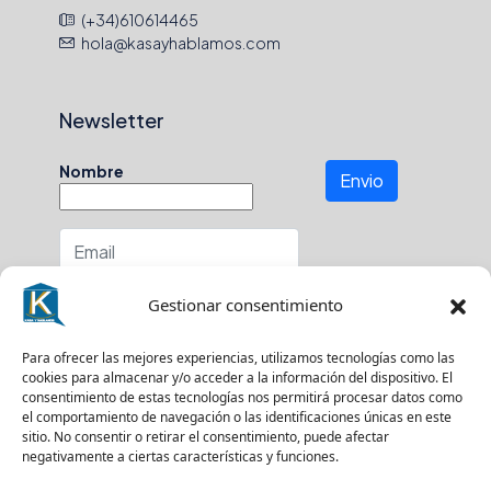
(+34)610614465
hola@kasayhablamos.com
Newsletter
Nombre
Envio
Número de teléfono
Gestionar consentimiento
En que zona buscas?
Para ofrecer las mejores experiencias, utilizamos tecnologías como las
cookies para almacenar y/o acceder a la información del dispositivo. El
consentimiento de estas tecnologías nos permitirá procesar datos como
el comportamiento de navegación o las identificaciones únicas en este
sitio. No consentir o retirar el consentimiento, puede afectar
Suscríbase a nuestro boletín para recibir
negativamente a ciertas características y funciones.
actualizaciones.