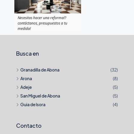
Necesitas hacer una reforma!?
contáctanos, presupuestos a tu
medida!
Busca en
Granadilla de Abona
(32)
Arona
(8)
Adeje
(5)
San Miguel de Abona
(5)
Guia de Isora
(4)
Contacto