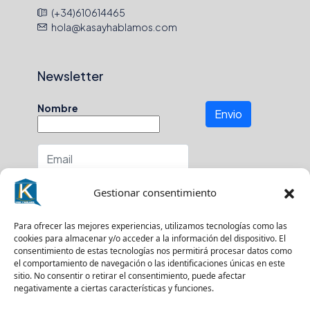
(+34)610614465
hola@kasayhablamos.com
Newsletter
Nombre
Envio
Número de teléfono
Gestionar consentimiento
En que zona buscas?
Para ofrecer las mejores experiencias, utilizamos tecnologías como las
cookies para almacenar y/o acceder a la información del dispositivo. El
consentimiento de estas tecnologías nos permitirá procesar datos como
el comportamiento de navegación o las identificaciones únicas en este
sitio. No consentir o retirar el consentimiento, puede afectar
Suscríbase a nuestro boletín para recibir
negativamente a ciertas características y funciones.
actualizaciones.