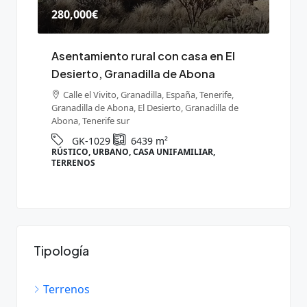
280,000€
165,
Asentamiento rural con casa en El
Terr
Desierto, Granadilla de Abona
de a
Gran
s,
Calle el Vivito, Granadilla, España, Tenerife,
Granadilla de Abona, El Desierto, Granadilla de
Ten
Abona, Tenerife sur
Grana
GK-1029
6439
m²
RÚSTICO, URBANO, CASA UNIFAMILIAR,
RÚST
TERRENOS
Tipología
Terrenos