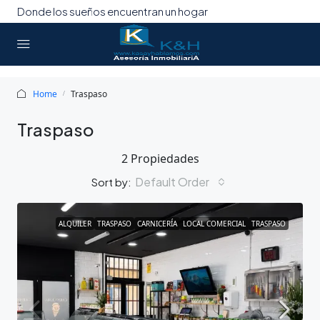
Donde los sueños encuentran un hogar
Home
Traspaso
Traspaso
2 Propiedades
Default Order
Sort by:
ALQUILER
TRASPASO
CARNICERÍA
LOCAL COMERCIAL
TRASPASO