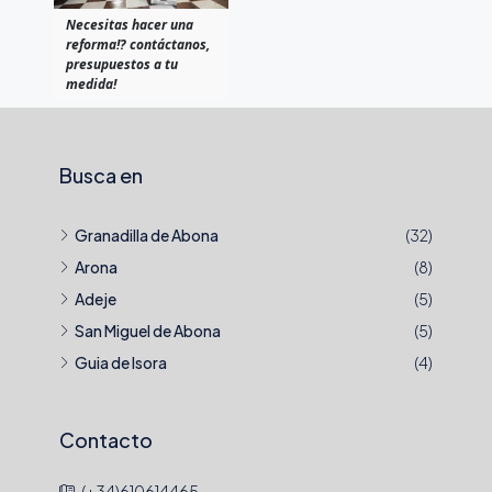
Necesitas hacer una
reforma!? contáctanos,
presupuestos a tu
medida!
Busca en
Granadilla de Abona
(32)
Arona
(8)
Adeje
(5)
San Miguel de Abona
(5)
Guia de Isora
(4)
Contacto
(+34)610614465