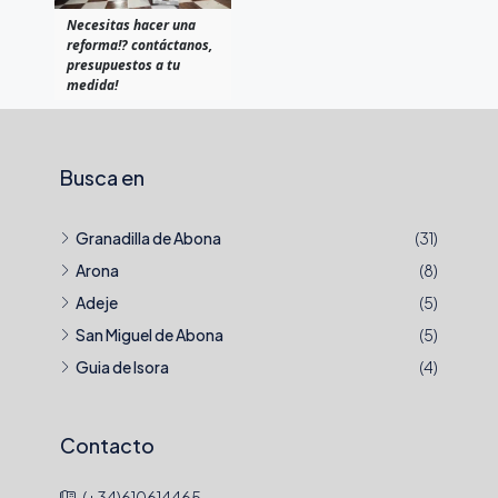
Necesitas hacer una
reforma!? contáctanos,
presupuestos a tu
medida!
Busca en
Granadilla de Abona
(31)
Arona
(8)
Adeje
(5)
San Miguel de Abona
(5)
Guia de Isora
(4)
Contacto
(+34)610614465