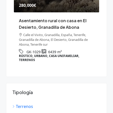
280,000€
165,
Asentamiento rural con casa en El
Terr
Desierto, Granadilla de Abona
de a
Gran
s,
Calle el Vivito, Granadilla, España, Tenerife,
Granadilla de Abona, El Desierto, Granadilla de
Ten
Abona, Tenerife sur
Grana
GK-1029
6439
m²
RÚSTICO, URBANO, CASA UNIFAMILIAR,
RÚST
TERRENOS
Tipología
Terrenos