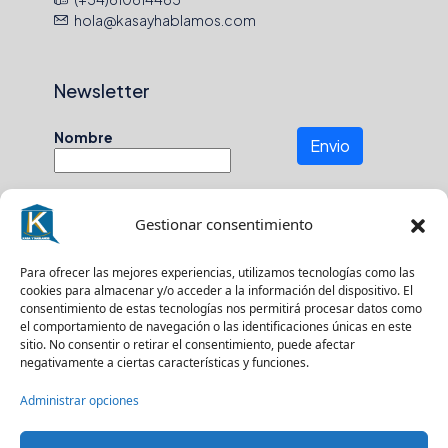
hola@kasayhablamos.com
Newsletter
Nombre
Envio
Gestionar consentimiento
Número de teléfono
Para ofrecer las mejores experiencias, utilizamos tecnologías como las
cookies para almacenar y/o acceder a la información del dispositivo. El
En que zona buscas?
consentimiento de estas tecnologías nos permitirá procesar datos como
el comportamiento de navegación o las identificaciones únicas en este
sitio. No consentir o retirar el consentimiento, puede afectar
negativamente a ciertas características y funciones.
Suscríbase a nuestro boletín para recibir
Administrar opciones
actualizaciones.