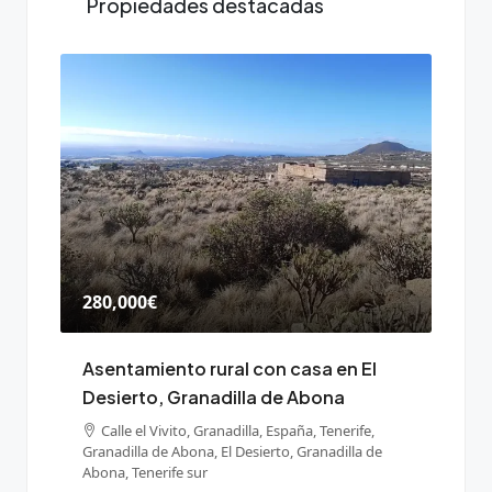
Propiedades destacadas
280,000€
165,
Asentamiento rural con casa en El
Terr
Desierto, Granadilla de Abona
de a
Gran
s,
Calle el Vivito, Granadilla, España, Tenerife,
Granadilla de Abona, El Desierto, Granadilla de
Ten
Abona, Tenerife sur
Grana