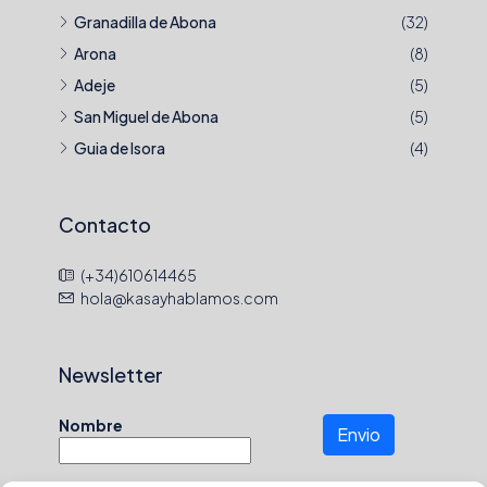
Granadilla de Abona
(32)
Arona
(8)
Adeje
(5)
San Miguel de Abona
(5)
Guia de Isora
(4)
Contacto
(+34)610614465
hola@kasayhablamos.com
Newsletter
Nombre
Envio