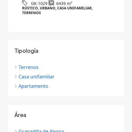
GK-1029
6439
m²
RÚSTICO, URBANO, CASA UNIFAMILIAR,
RÚST
TERRENOS
Tipología
Terrenos
Casa unifamiliar
Apartamento
Área
Granadilla de Abona