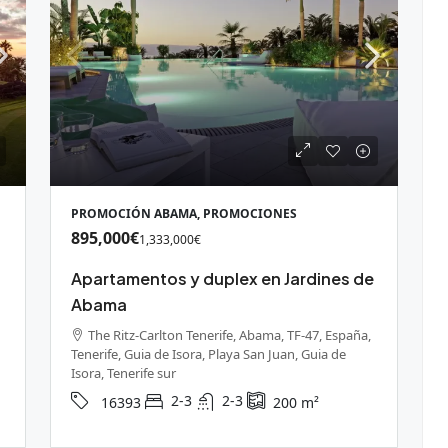
158,000€
PROMOCIÓN ABAMA, PROMOCIONES
a con varias
Terreno rústico agrario en Los
895,000€
1,333,000€
nes y tanque de
Cuervos, Granadilla de Abona.
Apartamentos y duplex en Jardines de
Tenerife, Granadilla de Abona, Los
Abama
Cuervos, Granadilla de Abona, Tenerife
ito, Granadilla, España,
sur
illa de Abona
The Ritz-Carlton Tenerife, Abama, TF-47, España,
Tenerife, Guia de Isora, Playa San Juan, Guia de
GK-1030
17600
m²
19088
m²
Isora, Tenerife sur
RÚSTICO, TERRENOS
ENOS
2-3
2-3
16393
200
m²