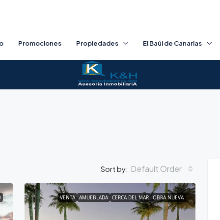
io
Promociones
Propiedades
El Baúl de Canarias
Default Order
Sort by:
O
VENTA
AMUEBLADA
CERCA DEL MAR
OBRA NUEVA