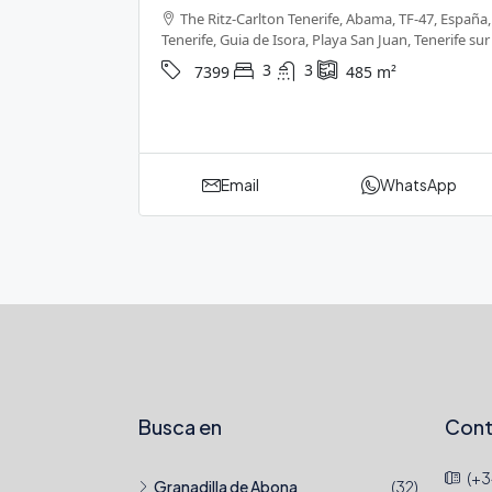
The Ritz-Carlton Tenerife, Abama, TF-47, España,
Tenerife, Guia de Isora, Playa San Juan, Tenerife sur
3
3
7399
485
m²
Email
WhatsApp
Busca en
Cont
(+3
Granadilla de Abona
(32)