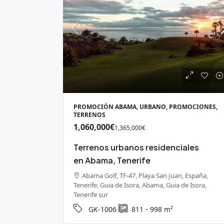
190,000€
PROMOCIÓN ABAMA, URBANO, PROMOCIONES,
TERRENOS
Finca rústic
1,060,000€
1,365,000€
construccio
agua
Terrenos urbanos residenciales
Calle el Dragu
en Abama, Tenerife
Tenerife, Granad
Abama Golf, TF-47, Playa San Juan, España,
16997
Tenerife, Guia de Isora, Abama, Guia de Isora,
RÚSTICO, TERR
Tenerife sur
GK-1006
811 - 998
m²