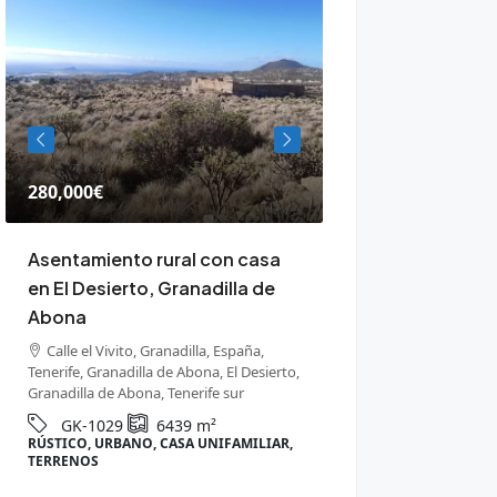
280,000€
165,000€
Asentamiento rural con casa
Terreno rústico 
en El Desierto, Granadilla de
tanque de agua y
Abona
Chimiche, Granad
Abona.
Calle el Vivito, Granadilla, España,
Tenerife, Granadilla de Abona, El Desierto,
Tenerife, Granadilla
Granadilla de Abona, Tenerife sur
Chimiche, Granadilla d
sur
GK-1029
6439
m²
RÚSTICO, URBANO, CASA UNIFAMILIAR,
GK-1015
18
TERRENOS
RÚSTICO, TERRENOS