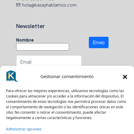
hola@kasayhablamos.com
Newsletter
Nombre
Envio
Número de teléfono
Gestionar consentimiento
En que zona buscas?
Para ofrecer las mejores experiencias, utilizamos tecnologías como las
cookies para almacenar y/o acceder a la información del dispositivo. El
consentimiento de estas tecnologías nos permitirá procesar datos como
el comportamiento de navegación o las identificaciones únicas en este
sitio. No consentir o retirar el consentimiento, puede afectar
Suscríbase a nuestro boletín para recibir
negativamente a ciertas características y funciones.
actualizaciones.
Administrar opciones