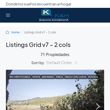
Donde los sueños encuentran un hogar
Home
Listings Grid v7 – 2 cols
Listings Grid v7 – 2 cols
71 Propiedades
Default Order
Sort by:
NO HIPOTECABLE
VENTA
AMURADO
FINCA
FINCA CON CUEVA
RÚSTICO