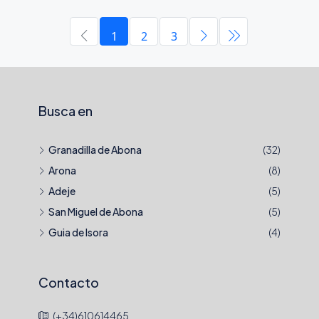
1
2
3
Busca en
Granadilla de Abona
(32)
Arona
(8)
Adeje
(5)
San Miguel de Abona
(5)
Guia de Isora
(4)
Contacto
(+34)610614465