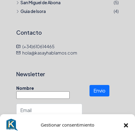
San Miguel de Abona
(5)
Guia de Isora
(4)
Contacto
(+34)610614465
hola@kasayhablamos.com
Newsletter
Nombre
Envio
Número de teléfono
Gestionar consentimiento